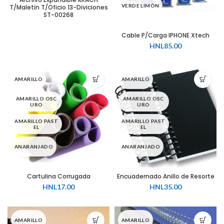
NEGRO
VERDE LIMÓN
T/Maletin T/Oficio 13-Diviciones
ST-00268
Cable P/Carga IPHONE Xtech
HNL
85.00
AMARILLO
AMARILLO
AMARILLO OSC
AMARILLO OSC
URO
URO
AMARILLO PAST
AMARILLO PAST
EL
EL
ANARANJADO
ANARANJADO
AZUL
AZUL
Cartulina Corrugada
Encuadernado Anillo de Resorte
HNL
17.00
HNL
35.00
AZUL MEDIO
AZUL MEDIO
AZUL PASTEL
BLANCO
AMARILLO
AMARILLO