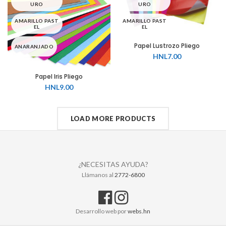
URO
URO
VERDE OSCURO
CAFÉ
VERDE OSCURO
AMARILLO PAST
VERDE OSCURO
AMARILLO PAST
EL
EL
CELESTE
Papel Lustrozo Pliego
ANARANJADO
ANARANJADO
HNL
7.00
FUCSIA
AZUL
AZUL
Papel Iris Pliego
HNL
9.00
GRIS
AZUL MEDIO
AZUL MEDIO
LILA
BLANCO
AZUL PASTEL
LOAD MORE PRODUCTS
MORADO
CAFÉ
BLANCO
MOSTAZA
CELESTE
CAFÉ
¿NECESITAS AYUDA?
Llámanos al
2772-6800
NEGRO
FUCSIA
CELESTE
ROJO
GRIS
FUCSIA
Desarrollo web por
webs.hn
ROSADO