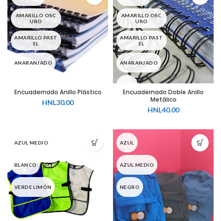
BLANCO
CAFÉ
AMARILLO OSC
AMARILLO OSC
URO
URO
CAFÉ
CELESTE
AMARILLO PAST
AMARILLO PAST
EL
EL
CELESTE
FUCSIA
ANARANJADO
ANARANJADO
FUCSIA
GRIS
AZUL
AZUL
Encuadernado Anillo Plástico
Encuadernado Doble Anillo
Metálico
GRIS
HNL
30.00
MORADO
AZUL MEDIO
AZUL MEDIO
HNL
40.00
LILA
MOSTAZA
BLANCO
BLANCO
AZUL MEDIO
AZUL
MORADO
NEGRO
CAFÉ
CAFÉ
BLANCO
AZUL MEDIO
MOSTAZA
ROJO
CELESTE
CELESTE
VERDE LIMÓN
NEGRO
NEGRO
ROSADO
FUCSIA
FUCSIA
ROJO
VERDE
GRIS
GRIS