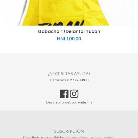
Gabacha T/Delantal Tucan
HNL
100.00
¿NECESITAS AYUDA?
Llámanos al
2772-6800
Desarrollo web por
webs.hn
SUSCRIPCIÓN
Suscribete para recibir las ultimas ofertas y descuentos!.