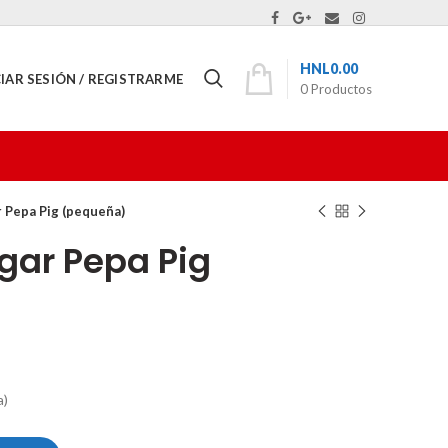
HNL
0.00
CIAR SESIÓN / REGISTRARME
0
Productos
 Pepa Pig (pequeña)
gar Pepa Pig
a)