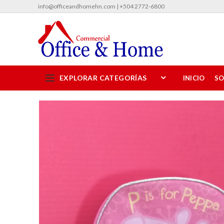
info@officeandhomehn.com | +504 2772-6800
EXPLORAR CATEGORÍAS
INICIO
SO