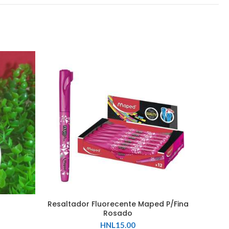
Fold
Resaltador Fluorecente Maped P/Fina
Rosado
HNL
15.00