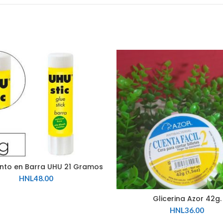
to en Barra UHU 21 Gramos
HNL
48.00
Glicerina Azor 42g.
HNL
36.00