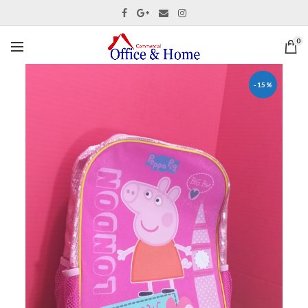
0
-15%